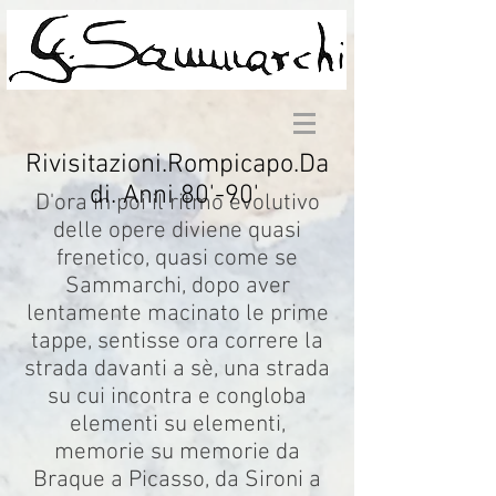
Rivisitazioni.Rompicapo.Da
di. Anni 80'-90'
D'ora in poi il ritmo evolutivo
delle opere diviene quasi
frenetico, quasi come se
Sammarchi, dopo aver
lentamente macinato le prime
tappe, sentisse ora correre la
strada davanti a sè, una strada
su cui incontra e congloba
elementi su elementi,
memorie su memorie da
Braque a Picasso, da Sironi a