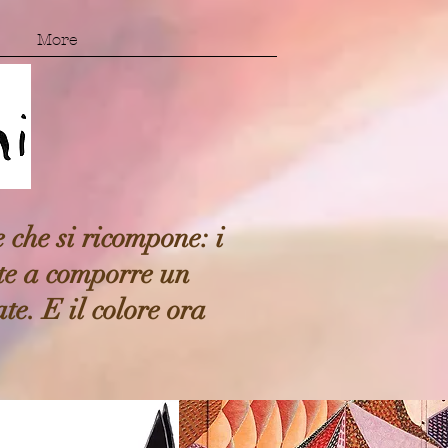
More
e che si ricompone: i
nte a comporre un
te. E il colore ora