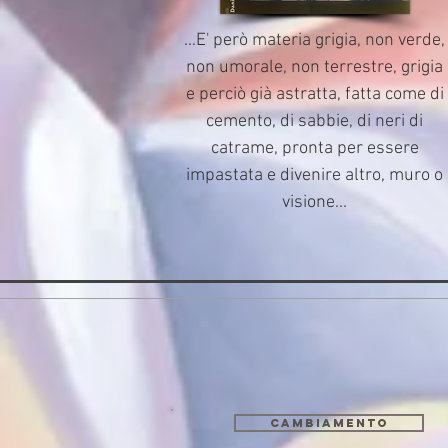
...E' però materia grigia, non verde,
non umorale, non terrestre, grigia
e perciò già astratta, fatta come di
cemento, di sabbie, di neri di
catrame, pronta per essere
impastata e divenire altro, muro o
visione...
CAMBIAMENTO